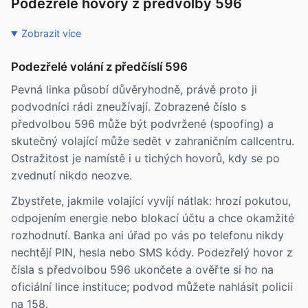
Podezřelé hovory z předvolby 596
Zobrazit více
Podezřelé volání z předčíslí 596
Pevná linka působí důvěryhodně, právě proto ji
podvodníci rádi zneužívají. Zobrazené číslo s
předvolbou 596 může být podvržené (spoofing) a
skutečný volající může sedět v zahraničním callcentru.
Ostražitost je namístě i u tichých hovorů, kdy se po
zvednutí nikdo neozve.
Zbystřete, jakmile volající vyvíjí nátlak: hrozí pokutou,
odpojením energie nebo blokací účtu a chce okamžité
rozhodnutí. Banka ani úřad po vás po telefonu nikdy
nechtějí PIN, hesla nebo SMS kódy. Podezřelý hovor z
čísla s předvolbou 596 ukončete a ověřte si ho na
oficiální lince instituce; podvod můžete nahlásit policii
na 158.