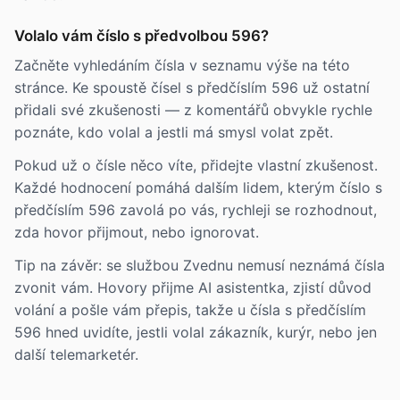
Volalo vám číslo s předvolbou 596?
Začněte vyhledáním čísla v seznamu výše na této
stránce. Ke spoustě čísel s předčíslím 596 už ostatní
přidali své zkušenosti — z komentářů obvykle rychle
poznáte, kdo volal a jestli má smysl volat zpět.
Pokud už o čísle něco víte, přidejte vlastní zkušenost.
Každé hodnocení pomáhá dalším lidem, kterým číslo s
předčíslím 596 zavolá po vás, rychleji se rozhodnout,
zda hovor přijmout, nebo ignorovat.
Tip na závěr: se službou Zvednu nemusí neznámá čísla
zvonit vám. Hovory přijme AI asistentka, zjistí důvod
volání a pošle vám přepis, takže u čísla s předčíslím
596 hned uvidíte, jestli volal zákazník, kurýr, nebo jen
další telemarketér.