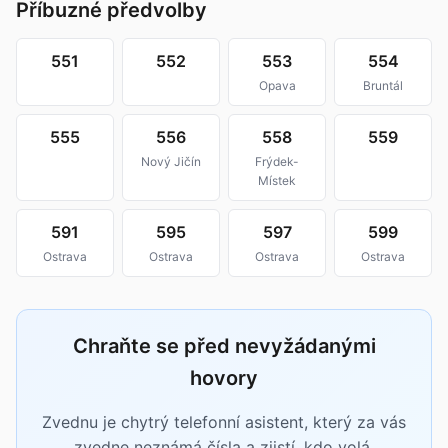
Příbuzné předvolby
551
552
553
554
Opava
Bruntál
555
556
558
559
Nový Jičín
Frýdek-
Místek
591
595
597
599
Ostrava
Ostrava
Ostrava
Ostrava
Chraňte se před nevyžádanými
hovory
Zvednu je chytrý telefonní asistent, který za vás
zvedne neznámá čísla a zjistí, kdo volá.