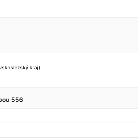
vskoslezský kraj)
lbou 556