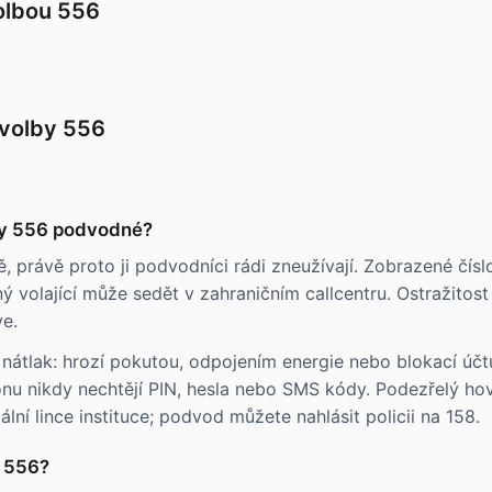
volbou 556
dvolby 556
by 556 podvodné?
, právě proto ji podvodníci rádi zneužívají. Zobrazené čí
 volající může sedět v zahraničním callcentru. Ostražitost 
e.
íjí nátlak: hrozí pokutou, odpojením energie nebo blokací ú
onu nikdy nechtějí PIN, hesla nebo SMS kódy. Podezřelý ho
ální lince instituce; podvod můžete nahlásit policii na 158.
u 556?