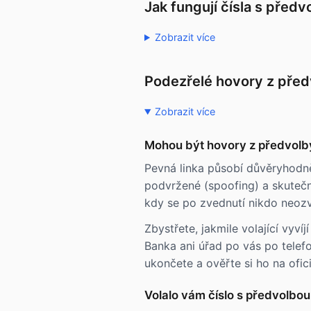
Jak fungují čísla s před
Zobrazit více
Podezřelé hovory z pře
Zobrazit více
Mohou být hovory z předvol
Pevná linka působí důvěryhodně
podvržené (spoofing) a skutečný
kdy se po zvednutí nikdo neozv
Zbystřete, jakmile volající vyv
Banka ani úřad po vás po telef
ukončete a ověřte si ho na ofici
Volalo vám číslo s předvolbo