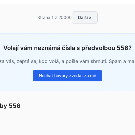
Strana 1 z 20000
Další »
Volají vám neznámá čísla s předvolbou 556?
a vás, zeptá se, kdo volá, a pošle vám shrnutí. Spam a m
Nechat hovory zvedat za mě
lby 556